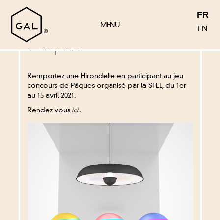
FR
Jeu concours de
MENU
EN
Pâques
COLLECTIONS
Remportez une Hirondelle en participant au jeu
concours de Pâques organisé par la SFEL, du 1er
LA MARQUE
au 15 avril 2021.
GALERIE
Rendez-vous
.
ici
REVENDEURS
CONTACT

MENTIONS LÉGALES
CRÉDITS